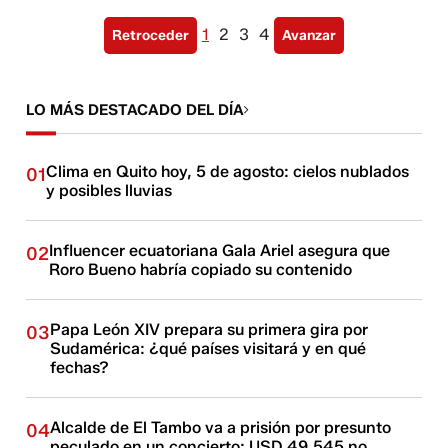
1
2
3
4
Retroceder
Avanzar
LO MÁS DESTACADO DEL DÍA
Clima en Quito hoy, 5 de agosto: cielos nublados
01
y posibles lluvias
Influencer ecuatoriana Gala Ariel asegura que
02
Roro Bueno habría copiado su contenido
Papa León XIV prepara su primera gira por
03
Sudamérica: ¿qué países visitará y en qué
fechas?
Alcalde de El Tambo va a prisión por presunto
04
peculado en un concierto: USD 49.545 no