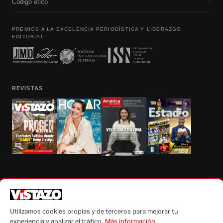
Código etico
›
PREMIOS A LA EXCELENCIA PERIODÍSTICA Y LIDERAZGO
EDITORIAL
REVISTAS
Prohibida la reproducción total, parcial y traducción a cualquier idioma, sin
autorización escrita de su titular, de todos los contenidos de Vistazo.com.
Utilizamos cookies propias y de terceros para mejorar tu
experiencia y analizar el tráfico.
Más información