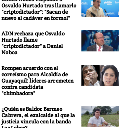
Osvaldo Hurtado tras llamarlo
"criptodictador": "Sacan de
nuevo al cadáver en formol"
ADN rechaza que Osvaldo
Hurtado llame
"criptodictador" a Daniel
Noboa
Rompen acuerdo con el
correísmo para Alcaldía de
Guayaquil: líderes arremeten
contra candidata
"chimbadora"
¿Quién es Baldor Bermeo
Cabrera, el exalcalde al que la
justicia vincula con la banda
Los Lobos?