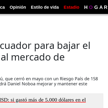
H
O
G
A
R
ica
Opinión
Estilo de vida
Estadio
cuador para bajar el
r al mercado de
, que cerró en mayo con un Riesgo País de 158
Podrá Daniel Noboa mejorar y mantener este
 ISD: si gastó más de 5.000 dólares en el