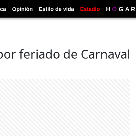
H
O
G
A
R
ica
Opinión
Estilo de vida
Estadio
 por feriado de Carnaval
s