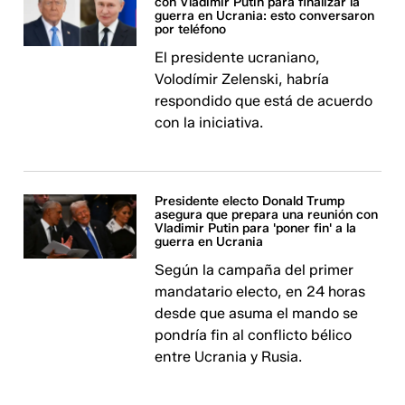
con Vladímir Putin para finalizar la
guerra en Ucrania: esto conversaron
por teléfono
El presidente ucraniano,
Volodímir Zelenski, habría
respondido que está de acuerdo
con la iniciativa.
Presidente electo Donald Trump
asegura que prepara una reunión con
Vladimir Putin para 'poner fin' a la
guerra en Ucrania
Según la campaña del primer
mandatario electo, en 24 horas
desde que asuma el mando se
pondría fin al conflicto bélico
entre Ucrania y Rusia.