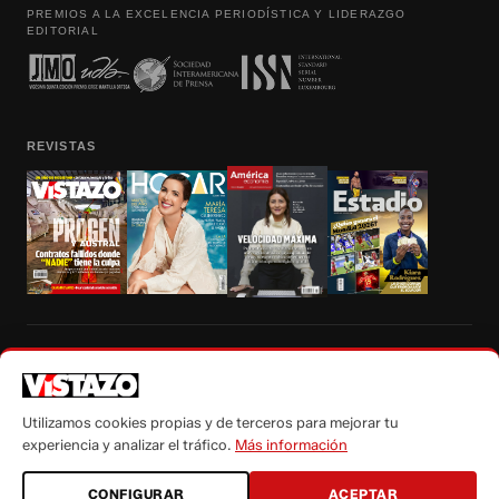
PREMIOS A LA EXCELENCIA PERIODÍSTICA Y LIDERAZGO
EDITORIAL
REVISTAS
Prohibida la reproducción total, parcial y traducción a cualquier idioma, sin
autorización escrita de su titular, de todos los contenidos de Vistazo.com.
Utilizamos cookies propias y de terceros para mejorar tu
experiencia y analizar el tráfico.
Más información
CONFIGURAR
ACEPTAR