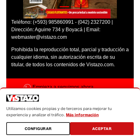
Teléfono: (+593) 985860991 - (042) 2327200 |
Dirección: Aguirre 734 y Boyacá | Email:
webmaster@vistazo.com
Prohibida la reproducción total, parcial y traducción a
cualquier idioma, sin autorización escrita de su
titular, de todos los contenidos de Vistazo.com.
Empieza a seguirnos ahora
Activar notificaciones
Utilizamos cookies propias y de terceros para mejorar tu
Código ética
experiencia y analizar el tráfico.
Más información
Sugerencias a:
CONFIGURAR
ACEPTAR
sugerencias@vistazo.com