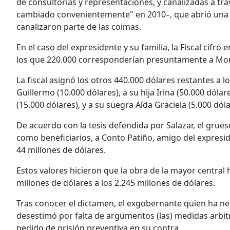
de consultorías y representaciones, y canalizadas a tr
cambiado convenientemente" en 2010–, que abrió una
canalizaron parte de las coimas.
En el caso del expresidente y su familia, la Fiscal cifró 
los que 220.000 corresponderían presuntamente a Mor
La fiscal asignó los otros 440.000 dólares restantes a
Guillermo (10.000 dólares), a su hija Irina (50.000 dóla
(15.000 dólares), y a su suegra Aída Graciela (5.000 dóla
De acuerdo con la tesis defendida por Salazar, el gru
como beneficiarios, a Conto Patiño, amigo del expresid
44 millones de dólares.
Estos valores hicieron que la obra de la mayor central 
millones de dólares a los 2.245 millones de dólares.
Tras conocer el dictamen, el exgobernante quien ha neg
desestimó por falta de argumentos (las) medidas arbit
pedido de prisión preventiva en su contra.