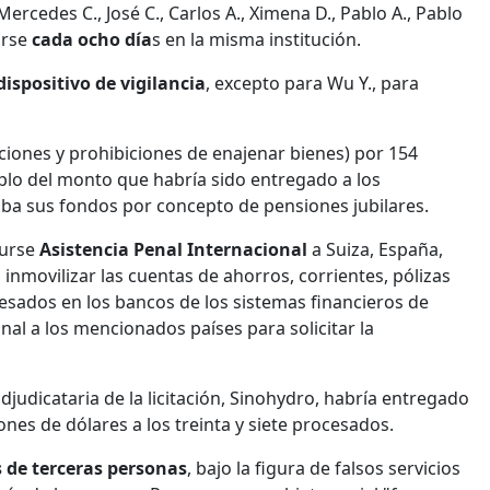
 Mercedes C., José C., Carlos A., Ximena D., Pablo A., Pablo
arse
cada ocho día
s en la misma institución.
dispositivo de vigilancia
, excepto para Wu Y., para
ciones y prohibiciones de enajenar bienes) por 154
duplo del monto que habría sido entregado a los
ba sus fondos por concepto de pensiones jubilares.
curse
Asistencia Penal Internacional
a Suiza, España,
inmovilizar las cuentas de ahorros, corrientes, pólizas
sados en los bancos de los sistemas financieros de
onal a los mencionados países para solicitar la
djudicataria de la licitación, Sinohydro, habría entregado
ones de dólares a los treinta y siete procesados.
 de terceras personas
, bajo la figura de falsos servicios