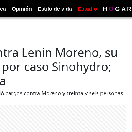
H
O
G
A
R
ica
Opinión
Estilo de vida
Estadio
ntra Lenin Moreno, su
s por caso Sinohydro;
na
uló cargos contra Moreno y treinta y seis personas