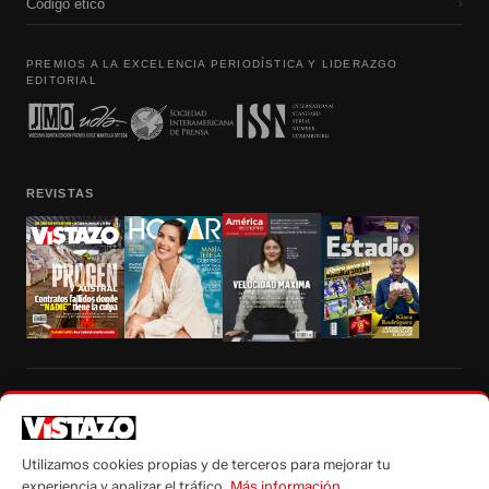
Código etico
›
PREMIOS A LA EXCELENCIA PERIODÍSTICA Y LIDERAZGO
EDITORIAL
REVISTAS
Prohibida la reproducción total, parcial y traducción a cualquier idioma, sin
autorización escrita de su titular, de todos los contenidos de Vistazo.com.
Utilizamos cookies propias y de terceros para mejorar tu
experiencia y analizar el tráfico.
Más información