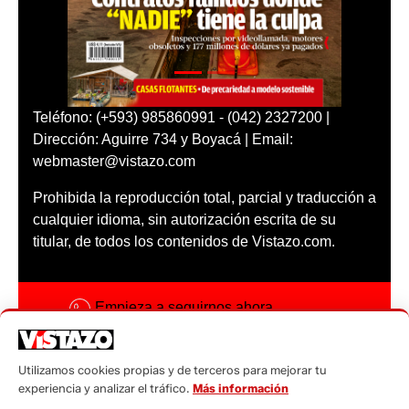
Teléfono: (+593) 985860991 - (042) 2327200 |
Dirección: Aguirre 734 y Boyacá | Email:
webmaster@vistazo.com
Prohibida la reproducción total, parcial y traducción a
cualquier idioma, sin autorización escrita de su
titular, de todos los contenidos de Vistazo.com.
Empieza a seguirnos ahora
Activar notificaciones
Utilizamos cookies propias y de terceros para mejorar tu
Código ética
experiencia y analizar el tráfico.
Más información
Sugerencias a: