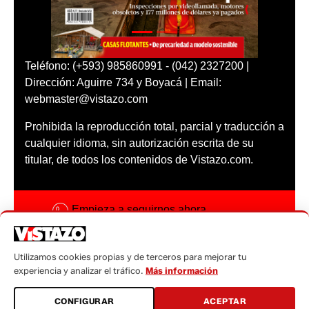
Teléfono: (+593) 985860991 - (042) 2327200 |
Dirección: Aguirre 734 y Boyacá | Email:
webmaster@vistazo.com
Prohibida la reproducción total, parcial y traducción a
cualquier idioma, sin autorización escrita de su
titular, de todos los contenidos de Vistazo.com.
Empieza a seguirnos ahora
Activar notificaciones
Utilizamos cookies propias y de terceros para mejorar tu
Código ética
experiencia y analizar el tráfico.
Más información
Sugerencias a:
CONFIGURAR
ACEPTAR
sugerencias@vistazo.com