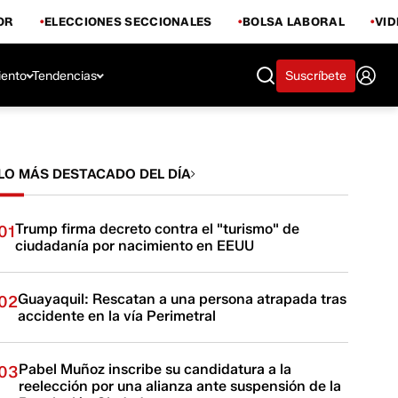
OR
ELECCIONES SECCIONALES
BOLSA LABORAL
VI
iento
Tendencias
Suscríbete
LO MÁS DESTACADO DEL DÍA
Trump firma decreto contra el "turismo" de
01
ciudadanía por nacimiento en EEUU
Guayaquil: Rescatan a una persona atrapada tras
02
accidente en la vía Perimetral
Pabel Muñoz inscribe su candidatura a la
03
reelección por una alianza ante suspensión de la