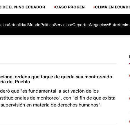
 DE EL NIÑO ECUADOR
CASO PROGEN
CLIMA EN ECUAD
icias
Actualidad
Mundo
Política
Servicios
Deportes
Negocios
Entretenim
ucional ordena que toque de queda sea monitoreado
ría del Pueblo
deró que "es fundamental la activación de los
titucionales de monitoreo", con "el fin de que exista
supervisión en materia de derechos humanos".