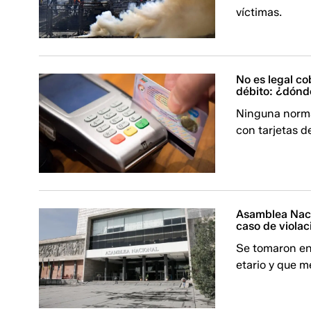
víctimas.
No es legal co
débito: ¿dónd
Ninguna norma
con tarjetas d
Asamblea Naci
caso de violac
Se tomaron en
etario y que m