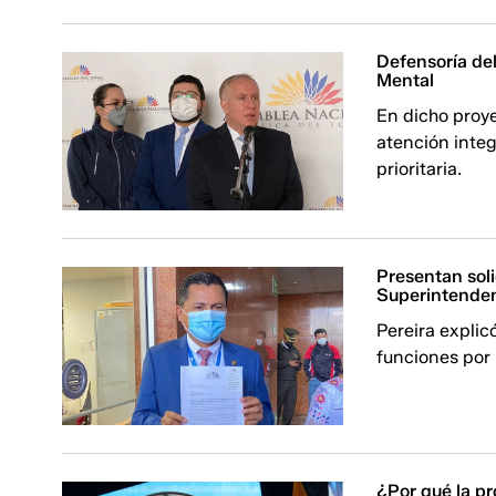
Defensoría de
Mental
En dicho proy
atención integ
prioritaria.
Presentan solic
Superintenden
Pereira expli
funciones por 
¿Por qué la pr