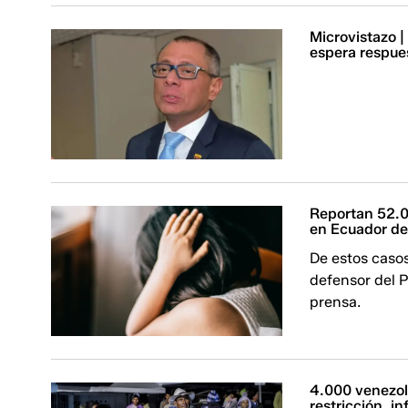
Microvistazo |
espera respues
Reportan 52.0
en Ecuador d
De estos casos
defensor del 
prensa.
4.000 venezol
restricción, i