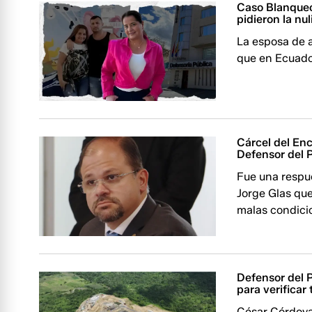
Caso Blanqueo
pidieron la nu
La esposa de a
que en Ecuado
Cárcel del Enc
Defensor del 
Fue una respu
Jorge Glas qu
malas condici
Defensor del P
para verificar 
César Córdova