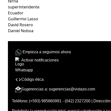
terna
superintendente
Ecuador
Guillermo Lasso
David Rosero
Daniel Noboa
Empieza a seguirnos ahora
Activar notificaciones
Código ética
Sugerencias a:
sugerencias@vistazo.com
Teléfono: (+593) 985860991 - (042) 2327200 | Dirección:
Prohibida la reproducción total, parcial y traducción a cu