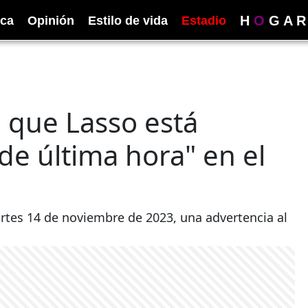
H
O
G
A
R
ica
Opinión
Estilo de vida
Estadio
 que Lasso está
de última hora" en el
artes 14 de noviembre de 2023, una advertencia al