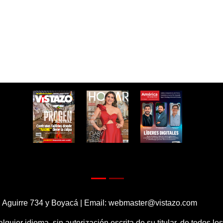
 Aguirre 734 y Boyacá | Email:
webmaster@vistazo.com
alquier idioma, sin autorización escrita de su titular, de todos l