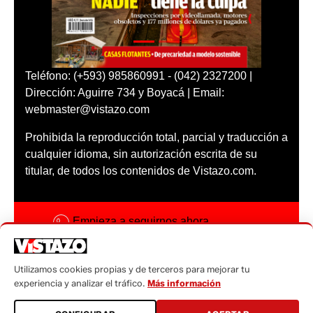
Teléfono: (+593) 985860991 - (042) 2327200 |
Dirección: Aguirre 734 y Boyacá | Email:
webmaster@vistazo.com
Prohibida la reproducción total, parcial y traducción a
cualquier idioma, sin autorización escrita de su
titular, de todos los contenidos de Vistazo.com.
Empieza a seguirnos ahora
Activar notificaciones
Utilizamos cookies propias y de terceros para mejorar tu
Código ética
experiencia y analizar el tráfico.
Más información
Sugerencias a: