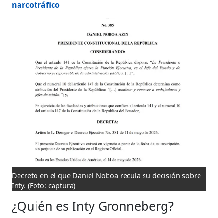
narcotráfico
Decreto en el que Daniel Noboa recula su decisión sobre
Inty.
(Foto: captura)
¿Quién es Inty Gronneberg?