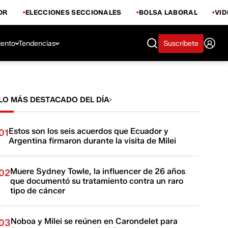
OR
ELECCIONES SECCIONALES
BOLSA LABORAL
VI
iento
Tendencias
Suscríbete
LO MÁS DESTACADO DEL DÍA
Estos son los seis acuerdos que Ecuador y
01
Argentina firmaron durante la visita de Milei
Muere Sydney Towle, la influencer de 26 años
02
que documentó su tratamiento contra un raro
tipo de cáncer
Noboa y Milei se reúnen en Carondelet para
03