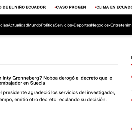
 DE EL NIÑO ECUADOR
CASO PROGEN
CLIMA EN ECUAD
icias
Actualidad
Mundo
Política
Servicios
Deportes
Negocios
Entretenim
 Inty Gronneberg? Noboa derogó el decreto que lo
embajador en Suecia
el presidente agradeció los servicios del investigador,
iempo, emitió otro decreto reculando su decisión.