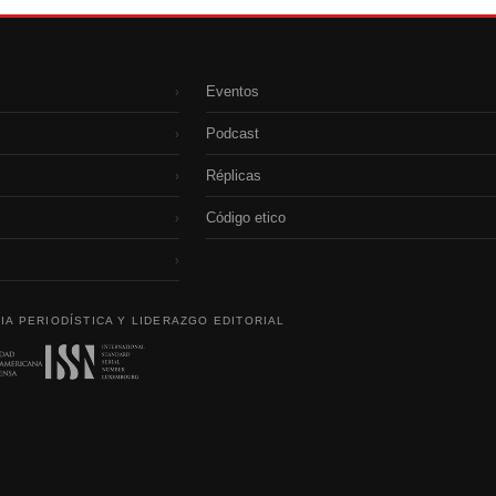
Eventos
›
Podcast
›
Réplicas
›
Código etico
›
›
IA PERIODÍSTICA Y LIDERAZGO EDITORIAL