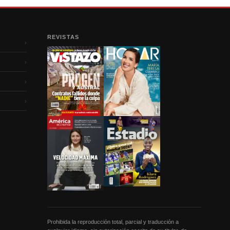
REVISTAS
›
›
›
›
Prohibida la reproducción total, parcial y traducción a