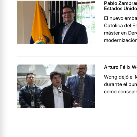
Pablo Zambran
Estados Unid
El nuevo embaj
Católica del E
máster en Der
modernización
Arturo Félix 
Wong dejó el 
durante el pun
como consejer