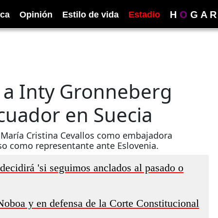
H
O
G
A
R
ica
Opinión
Estilo de vida
Estadio
 a Inty Gronneberg
cuador en Suecia
María Cristina Cevallos como embajadora
so como representante ante Eslovenia.
decidirá 'si seguimos anclados al pasado o
oboa y en defensa de la Corte Constitucional