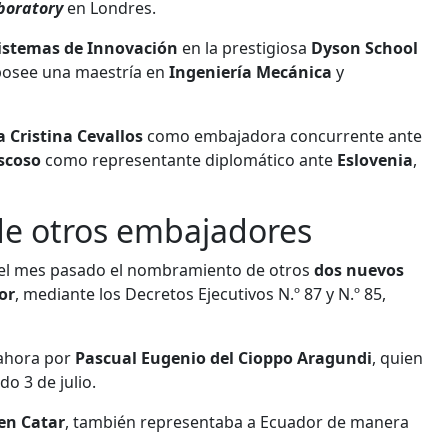
boratory
en Londres.
istemas de Innovación
en la prestigiosa
Dyson School
posee una maestría en
Ingeniería Mecánica
y
 Cristina Cevallos
como embajadora concurrente ante
scoso
como representante diplomático ante
Eslovenia
,
e otros embajadores
zó el mes pasado el nombramiento de otros
dos nuevos
or
, mediante los Decretos Ejecutivos N.º 87 y N.º 85,
 ahora por
Pascual Eugenio del Cioppo Aragundi
, quien
o 3 de julio.
en Catar
, también representaba a Ecuador de manera