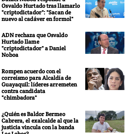
Osvaldo Hurtado tras llamarlo
"criptodictador": "Sacan de
nuevo al cadáver en formol"
ADN rechaza que Osvaldo
Hurtado llame
"criptodictador" a Daniel
Noboa
Rompen acuerdo con el
correísmo para Alcaldía de
Guayaquil: líderes arremeten
contra candidata
"chimbadora"
¿Quién es Baldor Bermeo
Cabrera, el exalcalde al que la
justicia vincula con la banda
Los Lobos?