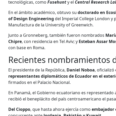
tecnológicas, como
Fusehunt
y el
Central Research La
En el ámbito académico, obtuvo su
doctorado en Ecos
of Design Engineering
del Imperial College London y 
Manufactura de la University of Greenwich.
Junto a Gronneberg, también fueron nombrados
María
Chipre
, con residencia en Tel Aviv; y
Esteban Assar Mo
con base en Roma.
Recientes nombramientos d
El presidente de la República,
Daniel Noboa
, oficiali
representantes diplomáticos de Ecuador en el exteri
firmados en el Palacio Nacional.
En Panamá, el Gobierno ecuatoriano es representado
recibió el beneplácito del país centroamericano el pasad
Del Cioppo
, que hasta ahora ejercía como
embajador 
concurrente ante
Jordania, Pakistán y Kuwait
.