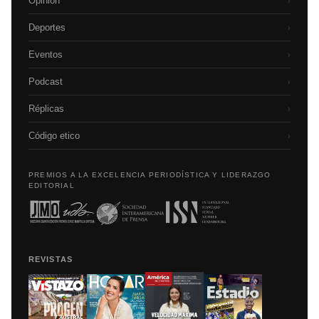
Opinión
›
Deportes
›
Eventos
›
Podcast
›
Réplicas
›
Código etico
›
PREMIOS A LA EXCELENCIA PERIODÍSTICA Y LIDERAZGO
EDITORIAL
REVISTAS