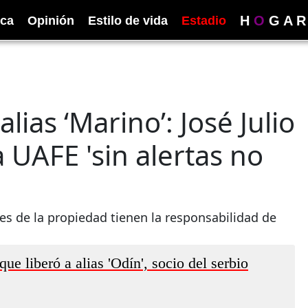
H
O
G
A
R
ica
Opinión
Estilo de vida
Estadio
lias ‘Marino’: José Julio
a UAFE 'sin alertas no
res de la propiedad tienen la responsabilidad de
ue liberó a alias 'Odín', socio del serbio