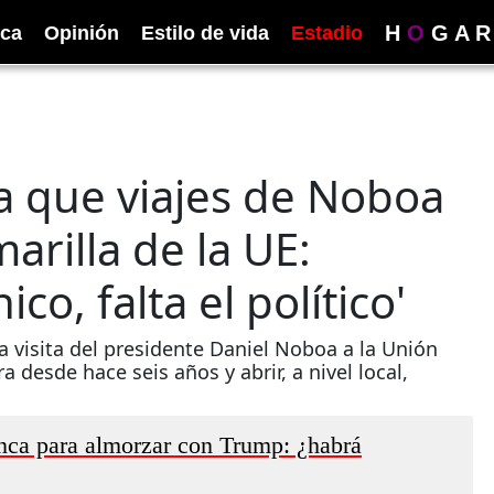
H
O
G
A
R
ica
Opinión
Estilo de vida
Estadio
a que viajes de Noboa
arilla de la UE:
ico, falta el político'
 visita del presidente Daniel Noboa a la Unión
 desde hace seis años y abrir, a nivel local,
nca para almorzar con Trump: ¿habrá