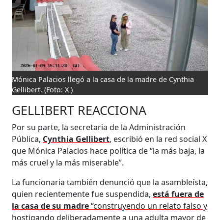
Mónica Palacios llegó a la casa de la madre de Cynthia
Gellibert.
(Foto: X )
GELLIBERT REACCIONA
Por su parte, la secretaria de la Administración
Pública,
Cynthia Gellibert
, escribió en la red social X
que Mónica Palacios hace política de “la más baja, la
más cruel y la más miserable”.
La funcionaria también denunció que la asambleísta,
quien recientemente fue suspendida,
está fuera de
la casa de su madre
“construyendo un relato falso y
hostigando deliberadamente a una adulta mayor de