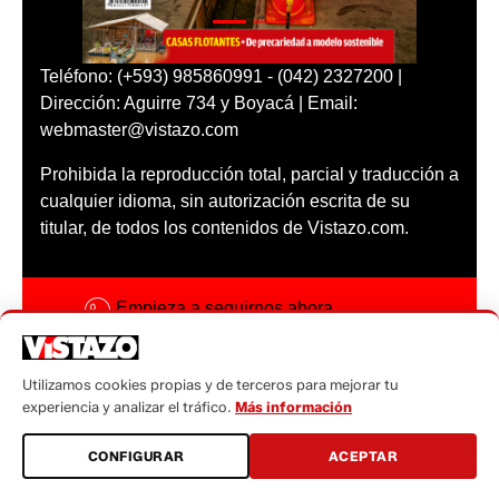
Teléfono: (+593) 985860991 - (042) 2327200 |
Dirección: Aguirre 734 y Boyacá | Email:
webmaster@vistazo.com
Prohibida la reproducción total, parcial y traducción a
cualquier idioma, sin autorización escrita de su
titular, de todos los contenidos de Vistazo.com.
Empieza a seguirnos ahora
Activar notificaciones
Utilizamos cookies propias y de terceros para mejorar tu
Código ética
experiencia y analizar el tráfico.
Más información
Sugerencias a:
CONFIGURAR
ACEPTAR
sugerencias@vistazo.com