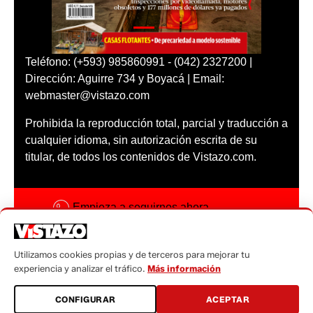
Teléfono: (+593) 985860991 - (042) 2327200 |
Dirección: Aguirre 734 y Boyacá | Email:
webmaster@vistazo.com
Prohibida la reproducción total, parcial y traducción a
cualquier idioma, sin autorización escrita de su
titular, de todos los contenidos de Vistazo.com.
Empieza a seguirnos ahora
Activar notificaciones
Utilizamos cookies propias y de terceros para mejorar tu
Código ética
experiencia y analizar el tráfico.
Más información
Sugerencias a:
CONFIGURAR
ACEPTAR
sugerencias@vistazo.com