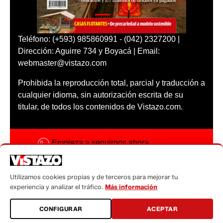
Teléfono: (+593) 985860991 - (042) 2327200 |
Dirección: Aguirre 734 y Boyacá | Email:
webmaster@vistazo.com
Prohibida la reproducción total, parcial y traducción a
cualquier idioma, sin autorización escrita de su
titular, de todos los contenidos de Vistazo.com.
Empieza a seguirnos ahora
Activar notificaciones
Utilizamos cookies propias y de terceros para mejorar tu
Código ética
experiencia y analizar el tráfico.
Más información
Sugerencias a:
CONFIGURAR
ACEPTAR
sugerencias@vistazo.com