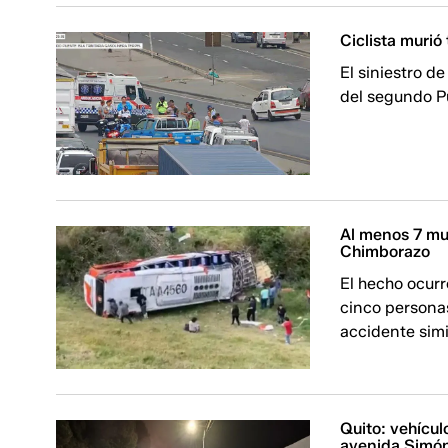
Ciclista murió
El siniestro de
del segundo P
Al menos 7 mue
Chimborazo
El hecho ocur
cinco personas
accidente simil
Quito: vehícul
avenida Simón