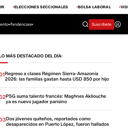
OR
ELECCIONES SECCIONALES
BOLSA LABORAL
VI
iento
Tendencias
Suscríbete
LO MÁS DESTACADO DEL DÍA
Regreso a clases Régimen Sierra-Amazonía
01
2026: las familias gastan hasta USD 850 por hijo
PSG suma talento francés: Maghnes Akliouche
02
ya es nuevo jugador parisino
Dos jóvenes quiteños, reportados como
03
desaparecidos en Puerto López, fueron hallados