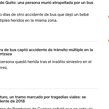
de Quito: una persona murió atropellada por un bus
l
o días de otro accidente de bus que dejó un bebé
ltiples heridos en la misma zona.
 de bus captó accidente de tránsito múltiple en la
ntzaza
ersona quedó herida tras el insólito siniestro en el
irez.
uro, un tramo marcado por tragedias viales: se
dente de 2018
uerpo de Bomberos de Cuenca señaló que en esta vía