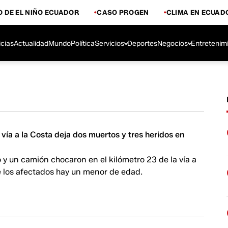
 DE EL NIÑO ECUADOR
CASO PROGEN
CLIMA EN ECUAD
icias
Actualidad
Mundo
Política
Servicios
Deportes
Negocios
Entretenim
a vía a la Costa deja dos muertos y tres heridos en
o y un camión chocaron en el kilómetro 23 de la vía a
e los afectados hay un menor de edad.