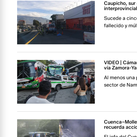
Caupicho, sur 
interprovincia
Sucede a cinc
fallecido y mú
VIDEO | Cámara
vía Zamora-Ya
Al menos una p
sector de Nam
Cuenca–Mollet
recuerda acci
El jefe del C