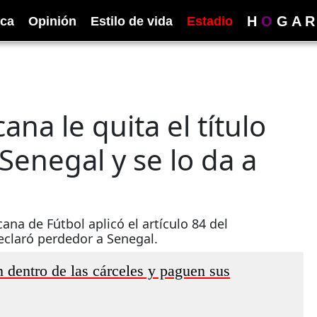
H
O
G
A
R
ica
Opinión
Estilo de vida
Estadio
na le quita el título
 Senegal y se lo da a
ana de Fútbol aplicó el artículo 84 del
eclaró perdedor a Senegal.
 dentro de las cárceles y paguen sus