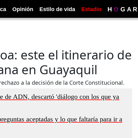
H
O
G
A
R
ica
Opinión
Estilo de vida
Estadio
: este el itinerario de
dana en Guayaquil
chazo a la decisión de la Corte Constitucional.
e de ADN, descartó 'diálogo con los que ya
eguntas aceptadas y lo que faltaría para ir a