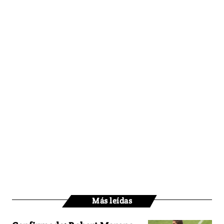
Más leídas