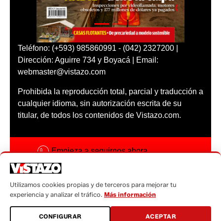
Teléfono: (+593) 985860991 - (042) 2327200 |
Dirección: Aguirre 734 y Boyacá | Email:
webmaster@vistazo.com
Prohibida la reproducción total, parcial y traducción a
cualquier idioma, sin autorización escrita de su
titular, de todos los contenidos de Vistazo.com.
Empieza a seguirnos ahora
Activar notificaciones
Utilizamos cookies propias y de terceros para mejorar tu
Código ética
experiencia y analizar el tráfico.
Más información
Sugerencias a:
CONFIGURAR
ACEPTAR
sugerencias@vistazo.com