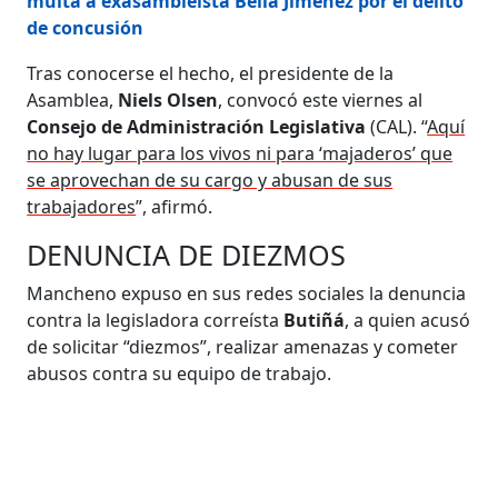
multa a exasambleísta Bella Jiménez por el delito
de concusión
Tras conocerse el hecho, el presidente de la
Asamblea,
Niels Olsen
, convocó este viernes al
Consejo de Administración Legislativa
(CAL). “
Aquí
no hay lugar para los vivos ni para ‘majaderos’ que
se aprovechan de su cargo y abusan de sus
trabajadores
”, afirmó.
DENUNCIA DE DIEZMOS
Mancheno expuso en sus redes sociales la denuncia
contra la legisladora correísta
Butiñá
, a quien acusó
de solicitar “diezmos”, realizar amenazas y cometer
abusos contra su equipo de trabajo.