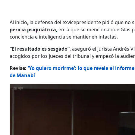
Al inicio, la defensa del exvicepresidente pidió que no s
pericia psiquiátrica
, en la que se menciona que Glas p
conciencia e inteligencia se mantienen intactas.
“El resultado es sesgado”
, aseguró el jurista Andrés 
acogidos por los jueces del tribunal y empezó la audienc
Revise:
'Yo quiero morirme': lo que revela el informe
de Manabí