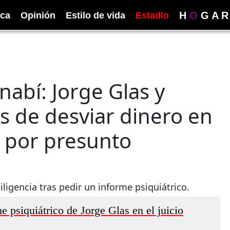
H
O
G
A
R
ica
Opinión
Estilo de vida
Estadio
abí: Jorge Glas y
s de desviar dinero en
io por presunto
iligencia tras pedir un informe psiquiátrico.
e psiquiátrico de Jorge Glas en el juicio