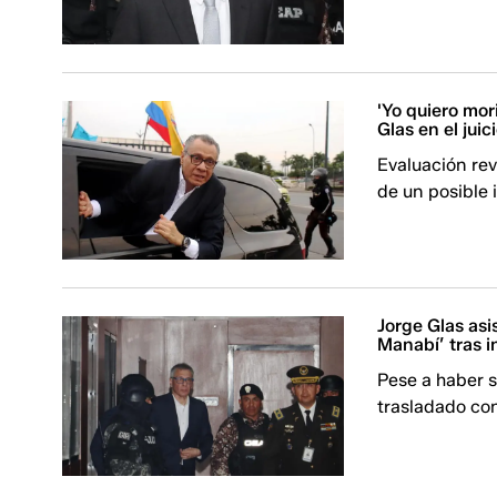
'Yo quiero mor
Glas en el jui
Evaluación re
de un posible 
Jorge Glas asi
Manabí’ tras i
Pese a haber s
trasladado con