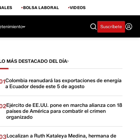
NALES
BOLSA LABORAL
VIDEOS
etenimiento
Suscríbete
LO MÁS DESTACADO DEL DÍA
Colombia reanudará las exportaciones de energía
01
a Ecuador desde este 5 de agosto
Ejército de EE.UU. pone en marcha alianza con 18
02
países de América para combatir el crimen
organizado
Localizan a Ruth Kataleya Medina, hermana de
03