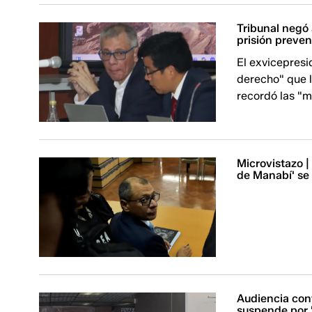
Tribunal negó 
prisión preve
El exvicepresi
derecho" que l
recordó las "m
Microvistazo |
de Manabí' se 
Audiencia con
suspende por '