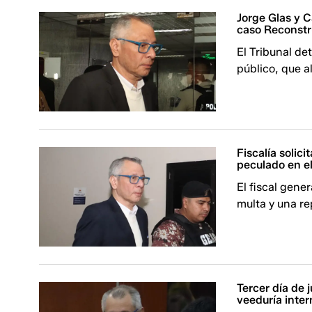
Jorge Glas y C
caso Reconst
El Tribunal d
público, que al
Fiscalía solic
peculado en e
El fiscal gene
multa y una re
Tercer día de 
veeduría inter