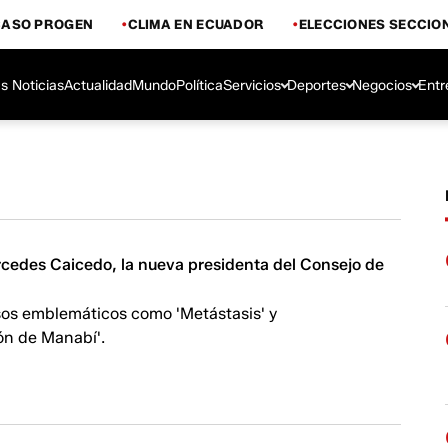
CASO PROGEN
CLIMA EN ECUADOR
ELECCIONES SECCIO
s Noticias
Actualidad
Mundo
Política
Servicios
Deportes
Negocios
Entr
cedes Caicedo, la nueva presidenta del Consejo de
sos emblemáticos como 'Metástasis' y
ón de Manabí'.