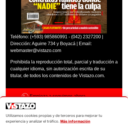
Teléfono: (+593) 985860991 - (042) 2327200 |
Dirección: Aguirre 734 y Boyacá | Email:
webmaster@vistazo.com
Prohibida la reproducción total, parcial y traducción a
cualquier idioma, sin autorización escrita de su
titular, de todos los contenidos de Vistazo.com.
Empieza a seguirnos ahora
Activar notificaciones
Utilizamos cookies propias y de terceros para mejorar tu
Código ética
experiencia y analizar el tráfico.
Más información
Sugerencias a: