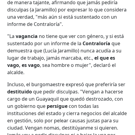
de manera tajante, afirmando que jamás pediría
disculpas (a Jaramillo) por expresar lo que considera
una verdad, "más aún si está sustentado con un
informe de Contraloría".
"La
vagancia
no tiene que ver con género, y si está
sustentado por un informe de la
Contraloría
que
demuestra que (Lucía Jaramillo) nunca acudía a su
lugar de trabajo, jamás marcaba, etc.,
el que es
vago, es vago
, sea hombre o mujer", declaró el
alcalde.
Incluso, el burgomaestre expresó que preferiría ser
destituido
que pedir disculpas. "Vengan a hacerse
cargo de un Guayaquil que quedó destrozado, con
un gobierno que
persigue
con todas las
instituciones del estado y cierra negocios del alcalde
en gestión, solo por pelear causas justas para su
ciudad. Vengan nomas, destitúyanme si quieren.
Jamás voy a pedir disculpas ni a bajar la voz por