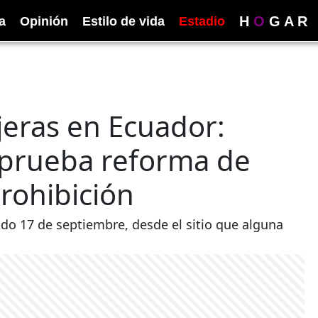
H
O
G
A
R
ica
Opinión
Estilo de vida
Estadio
jeras en Ecuador:
aprueba reforma de
rohibición
ado 17 de septiembre, desde el sitio que alguna