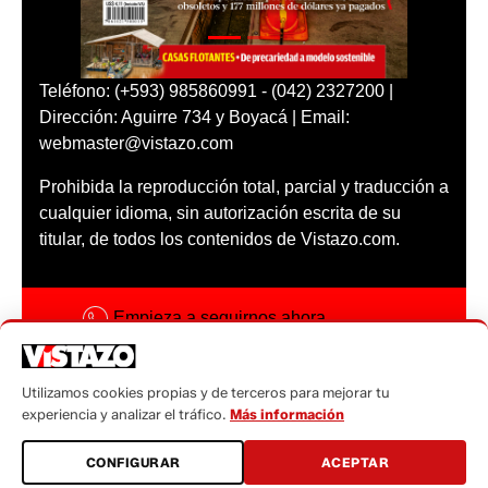
Teléfono: (+593) 985860991 - (042) 2327200 |
Dirección: Aguirre 734 y Boyacá | Email:
webmaster@vistazo.com
Prohibida la reproducción total, parcial y traducción a
cualquier idioma, sin autorización escrita de su
titular, de todos los contenidos de Vistazo.com.
Empieza a seguirnos ahora
Activar notificaciones
Utilizamos cookies propias y de terceros para mejorar tu
Código ética
experiencia y analizar el tráfico.
Más información
Sugerencias a:
CONFIGURAR
ACEPTAR
sugerencias@vistazo.com