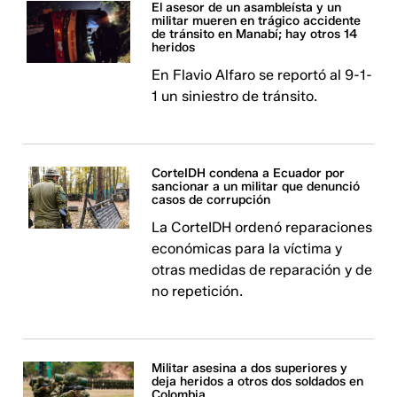
El asesor de un asambleísta y un
militar mueren en trágico accidente
de tránsito en Manabí; hay otros 14
heridos
En Flavio Alfaro se reportó al 9-1-
1 un siniestro de tránsito.
CorteIDH condena a Ecuador por
sancionar a un militar que denunció
casos de corrupción
La CorteIDH ordenó reparaciones
económicas para la víctima y
otras medidas de reparación y de
no repetición.
Militar asesina a dos superiores y
deja heridos a otros dos soldados en
Colombia