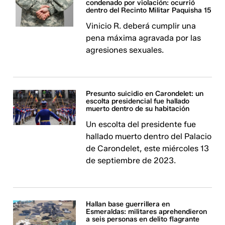
condenado por violación: ocurrió
dentro del Recinto Militar Paquisha 15
Vinicio R. deberá cumplir una
pena máxima agravada por las
agresiones sexuales.
Presunto suicidio en Carondelet: un
escolta presidencial fue hallado
muerto dentro de su habitación
Un escolta del presidente fue
hallado muerto dentro del Palacio
de Carondelet, este miércoles 13
de septiembre de 2023.
Hallan base guerrillera en
Esmeraldas: militares aprehendieron
a seis personas en delito flagrante