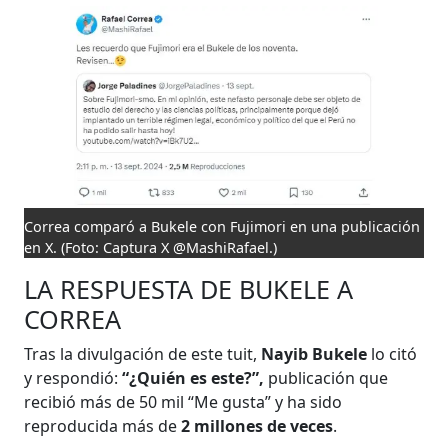
Correa comparó a Bukele con Fujimori en una publicación
en X.
(Foto: Captura X @MashiRafael.)
LA RESPUESTA DE BUKELE A
CORREA
Tras la divulgación de este tuit,
Nayib Bukele
lo citó
y respondió:
“¿Quién es este?”,
publicación que
recibió más de 50 mil “Me gusta” y ha sido
reproducida más de
2 millones de veces
.