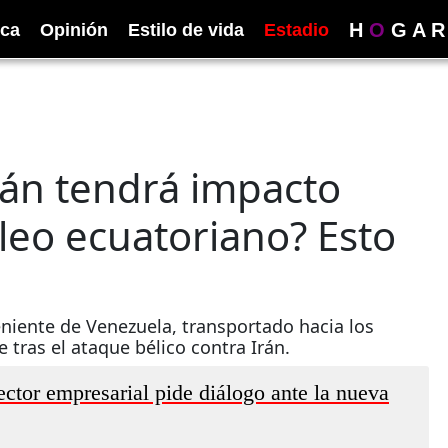
H
O
G
A
R
ica
Opinión
Estilo de vida
Estadio
rán tendrá impacto
leo ecuatoriano? Esto
niente de Venezuela, transportado hacia los
 tras el ataque bélico contra Irán.
ctor empresarial pide diálogo ante la nueva