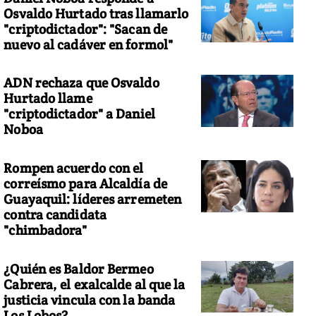
Osvaldo Hurtado tras llamarlo
"criptodictador": "Sacan de
nuevo al cadáver en formol"
ADN rechaza que Osvaldo
Hurtado llame
"criptodictador" a Daniel
Noboa
Rompen acuerdo con el
correísmo para Alcaldía de
Guayaquil: líderes arremeten
contra candidata
"chimbadora"
¿Quién es Baldor Bermeo
Cabrera, el exalcalde al que la
justicia vincula con la banda
Los Lobos?