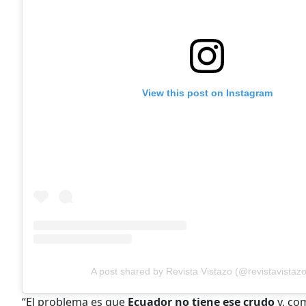
View this post on Instagram
A post shared by Revista Vistazo (@revistavistazo
“El problema es que
Ecuador no tiene ese crudo
y, co