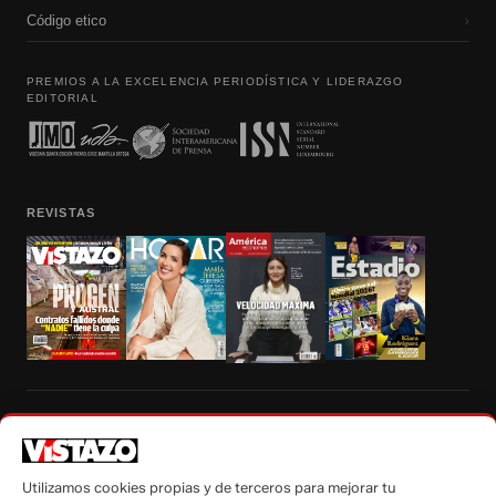
Código etico
›
PREMIOS A LA EXCELENCIA PERIODÍSTICA Y LIDERAZGO
EDITORIAL
REVISTAS
Prohibida la reproducción total, parcial y traducción a cualquier idioma, sin
autorización escrita de su titular, de todos los contenidos de Vistazo.com.
Utilizamos cookies propias y de terceros para mejorar tu