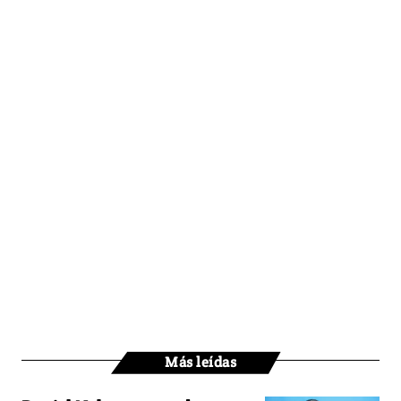
Más leídas