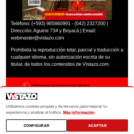
Teléfono: (+593) 985860991 - (042) 2327200 |
Dirección: Aguirre 734 y Boyacá | Email:
webmaster@vistazo.com
Prohibida la reproducción total, parcial y traducción a
cualquier idioma, sin autorización escrita de su
titular, de todos los contenidos de Vistazo.com.
Empieza a seguirnos ahora
Activar notificaciones
Utilizamos cookies propias y de terceros para mejorar tu
Código ética
experiencia y analizar el tráfico.
Más información
Sugerencias a:
CONFIGURAR
ACEPTAR
sugerencias@vistazo.com