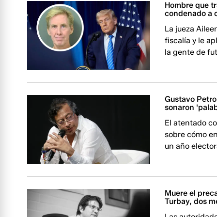
Hombre que tr
condenado a 
La jueza Ailee
fiscalía y le 
la gente de fu
Gustavo Petro
sonaron 'pala
El atentado co
sobre cómo enf
un año elector
Muere el prec
Turbay, dos m
Las autoridad