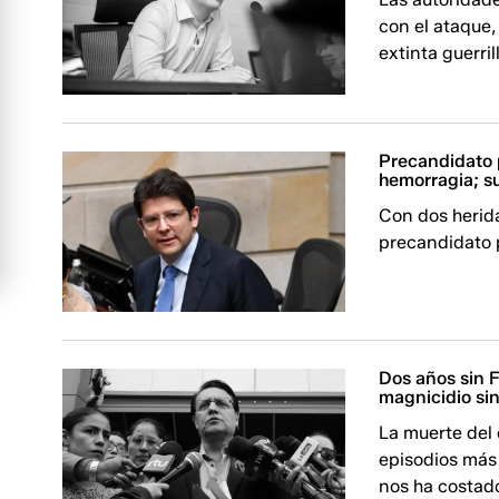
con el ataque,
extinta guerri
Precandidato 
hemorragia; su
Con dos herida
precandidato p
Dos años sin F
magnicidio sin
La muerte del
episodios más
nos ha costado