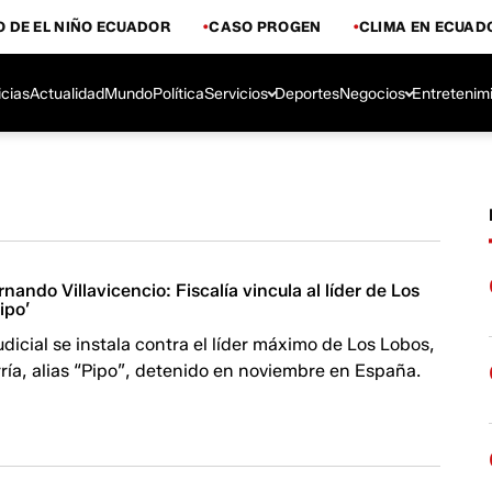
 DE EL NIÑO ECUADOR
CASO PROGEN
CLIMA EN ECUAD
icias
Actualidad
Mundo
Política
Servicios
Deportes
Negocios
Entretenim
nando Villavicencio: Fiscalía vincula al líder de Los
ipo’
judicial se instala contra el líder máximo de Los Lobos,
ía, alias “Pipo”, detenido en noviembre en España.