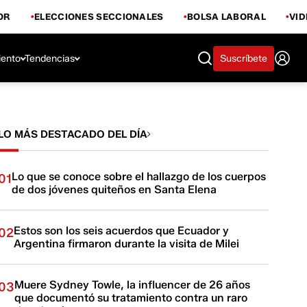
OR
ELECCIONES SECCIONALES
BOLSA LABORAL
VI
iento
Tendencias
Suscríbete
LO MÁS DESTACADO DEL DÍA
Lo que se conoce sobre el hallazgo de los cuerpos
01
de dos jóvenes quiteños en Santa Elena
Estos son los seis acuerdos que Ecuador y
02
Argentina firmaron durante la visita de Milei
Muere Sydney Towle, la influencer de 26 años
03
que documentó su tratamiento contra un raro