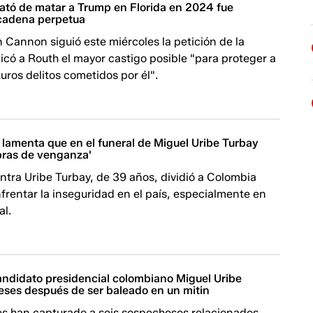
ató de matar a Trump en Florida en 2024 fue
cadena perpetua
n Cannon siguió este miércoles la petición de la
aplicó a Routh el mayor castigo posible "para proteger a
turos delitos cometidos por él".
 lamenta que en el funeral de Miguel Uribe Turbay
bras de venganza'
ntra Uribe Turbay, de 39 años, dividió a Colombia
rentar la inseguridad en el país, especialmente en
al.
andidato presidencial colombiano Miguel Uribe
eses después de ser baleado en un mitin
es han capturado a seis sospechosos relacionados