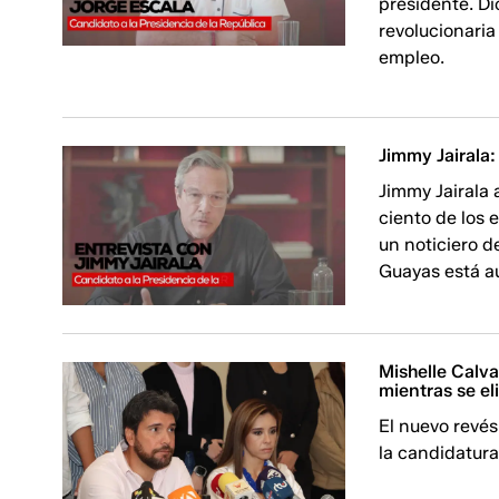
presidente. Di
revolucionaria
empleo.
Jimmy Jairala:
Jimmy Jairala 
ciento de los 
un noticiero d
Guayas está a
Mishelle Calv
mientras se el
El nuevo revé
la candidatura