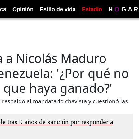
H
O
G
A
R
ica
Opinión
Estilo de vida
Estadio
a a Nicolás Maduro
nezuela: '¿Por qué no
os que haya ganado?'
u respaldo al mandatario chavista y cuestionó las
le tras 9 años de sanción por responder a