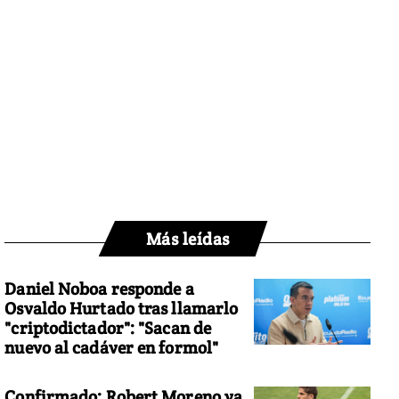
Más leídas
Daniel Noboa responde a
Osvaldo Hurtado tras llamarlo
"criptodictador": "Sacan de
nuevo al cadáver en formol"
Confirmado: Robert Moreno ya