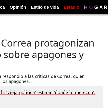
H
O
G
A
R
ica
Opinión
Estilo de vida
Estadio
 Correa protagonizan
 sobre apagones y
respondió a las críticas de Correa, quien
n los apagones.
a 'vieja política' estarán 'donde lo merecen',