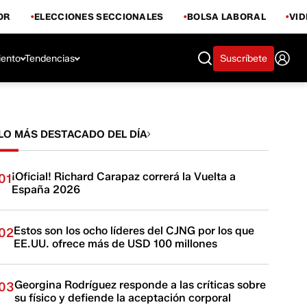
OR
ELECCIONES SECCIONALES
BOLSA LABORAL
VI
iento
Tendencias
Suscríbete
LO MÁS DESTACADO DEL DÍA
¡Oficial! Richard Carapaz correrá la Vuelta a
01
España 2026
Estos son los ocho líderes del CJNG por los que
02
EE.UU. ofrece más de USD 100 millones
Georgina Rodríguez responde a las críticas sobre
03
su físico y defiende la aceptación corporal