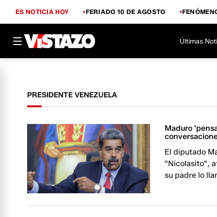
ES NOTICIA HOY
FERIADO 10 DE AGOSTO
FENÓMENO
Últimas Not
PRESIDENTE VENEZUELA
Maduro 'pensab
conversacione
El diputado M
"Nicolasito", 
su padre lo ll