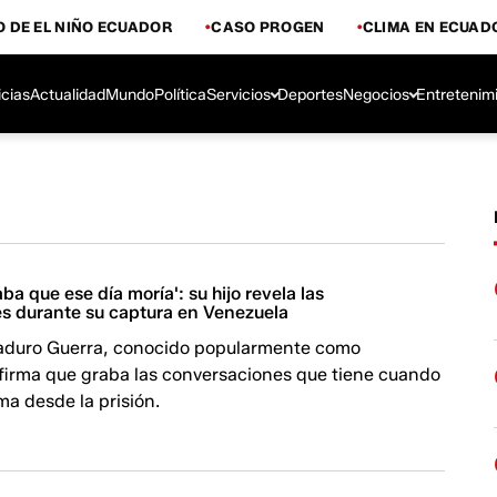
 DE EL NIÑO ECUADOR
CASO PROGEN
CLIMA EN ECUAD
icias
Actualidad
Mundo
Política
Servicios
Deportes
Negocios
Entretenim
a que ese día moría': su hijo revela las
s durante su captura en Venezuela
aduro Guerra, conocido popularmente como
afirma que graba las conversaciones que tiene cuando
ama desde la prisión.