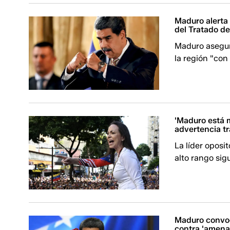
Maduro alerta
del Tratado de
Maduro asegur
la región "con
'Maduro está 
advertencia tr
La líder oposi
alto rango si
Maduro convoca
contra 'amena