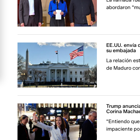
abordaron "m
EE.UU. envía d
su embajada
La relación es
de Maduro con 
Trump anuncia
Corina Macha
"Entiendo que
impaciente por