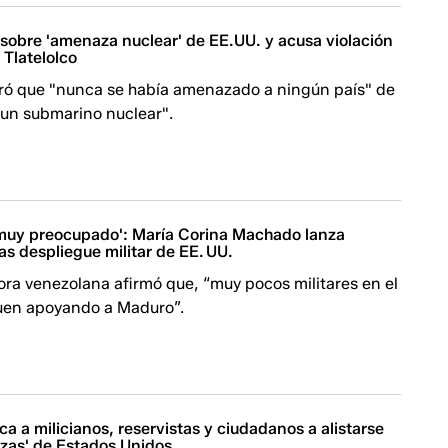
 sobre 'amenaza nuclear' de EE.UU. y acusa violación
 Tlatelolco
ó que "nunca se había amenazado a ningún país" de
 un submarino nuclear".
muy preocupado': María Corina Machado lanza
as despliegue militar de EE. UU.
tora venezolana afirmó que, “muy pocos militares en el
guen apoyando a Maduro”.
 a milicianos, reservistas y ciudadanos a alistarse
zas' de Estados Unidos