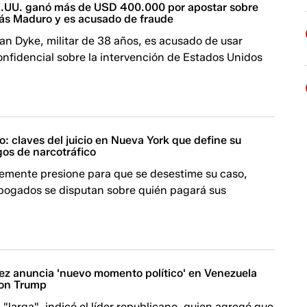
.UU. ganó más de USD 400.000 por apostar sobre
lás Maduro y es acusado de fraude
n Dyke, militar de 38 años, es acusado de usar
nfidencial sobre la intervención de Estados Unidos
: claves del juicio en Nueva York que define su
gos de narcotráfico
emente presione para que se desestime su caso,
abogados se disputan sobre quién pagará sus
ez anuncia 'nuevo momento político' en Venezuela
con Trump
 "larga", indicó el líder republicano, quien agregó que