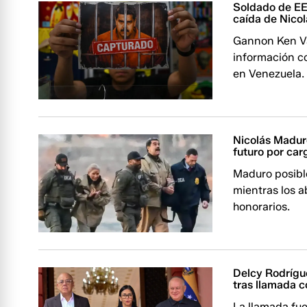
Soldado de EE
caída de Nico
Gannon Ken Va
información co
en Venezuela.
Nicolás Maduro
futuro por car
Maduro posibl
mientras los 
honorarios.
Delcy Rodrígu
tras llamada 
La llamada fue