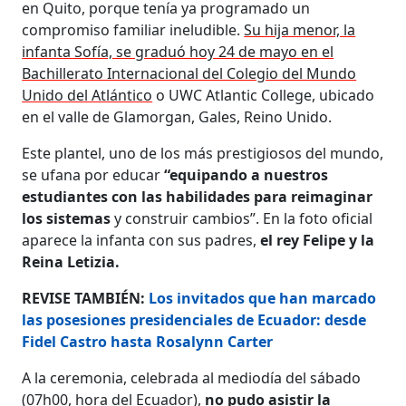
en Quito, porque tenía ya programado un
compromiso familiar ineludible.
Su hija menor, la
infanta Sofía, se graduó hoy 24 de mayo en el
Bachillerato Internacional del Colegio del Mundo
Unido del Atlántico
o UWC Atlantic College, ubicado
en el valle de Glamorgan, Gales, Reino Unido.
Este plantel, uno de los más prestigiosos del mundo,
se ufana por educar
“equipando a nuestros
estudiantes con las habilidades para reimaginar
los sistemas
y construir cambios”. En la foto oficial
aparece la infanta con sus padres,
el rey Felipe y la
Reina Letizia.
REVISE TAMBIÉN:
Los invitados que han marcado
las posesiones presidenciales de Ecuador: desde
Fidel Castro hasta Rosalynn Carter
A la ceremonia, celebrada al mediodía del sábado
(07h00, hora del Ecuador),
no pudo asistir la