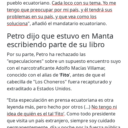
pueblo ecuatoriano.
Cada loco con su tema. Yo me
tengo que preocupar por mi país, y él tendrá sus
problemas en su país, y que vea como los
soluciona
", añadió el mandatario ecuatoriano.
Petro dijo que estuvo en Manta
escribiendo parte de su libro
Por su parte, Petro ha rechazado las
"especulaciones" sobre un supuesto encuentro suyo
con el narcotraficante Adolfo Macías Villamar,
conocido con el alias de ‘
Fito
’, antes de que el
cabecilla de "Los Choneros" fuera recapturado y
extraditado a Estados Unidos.
“Esta especulación en prensa ecuatoriana es otra
leyenda más, pero hecho por otros (...)
No tengo ni
idea de quién es el tal ‘Fito’
. Como todo presidente
que visita un país extranjero, siempre soy cuidado
permanentemente, día y noche por la fuerza pública