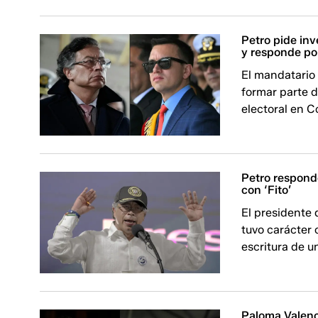
Petro pide inv
y responde po
El mandatario 
formar parte d
electoral en C
Petro responde
con ‘Fito’
El presidente 
tuvo carácter 
escritura de u
Paloma Valenc