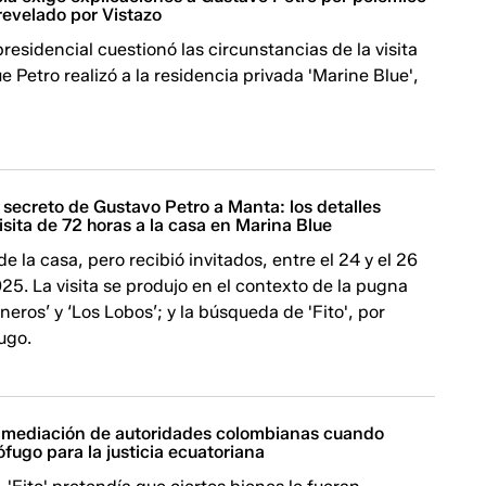
revelado por Vistazo
residencial cuestionó las circunstancias de la visita
e Petro realizó a la residencia privada 'Marine Blue',
je secreto de Gustavo Petro a Manta: los detalles
visita de 72 horas a la casa en Marina Blue
de la casa, pero recibió invitados, entre el 24 y el 26
5. La visita se produjo en el contexto de la pugna
neros’ y ‘Los Lobos’; y la búsqueda de 'Fito', por
ugo.
la mediación de autoridades colombianas cuando
ófugo para la justicia ecuatoriana