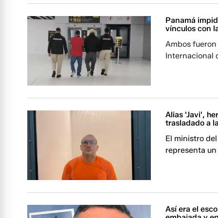
Panamá impidi
vínculos con 
Ambos fueron 
Internacional
Alias 'Javi', h
trasladado a l
El ministro de
representa un 
Así era el esc
embajada y en 