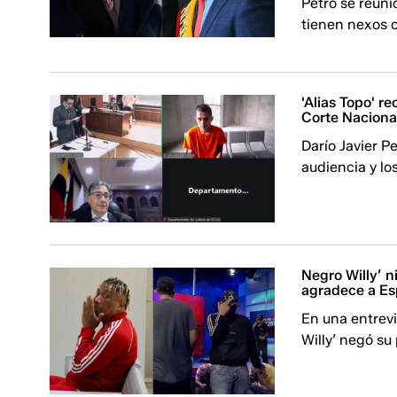
Petro se reun
tienen nexos 
'Alias Topo' r
Corte Nacional
Darío Javier Pe
audiencia y lo
Negro Willy’ ni
agradece a E
En una entrev
Willy’ negó su