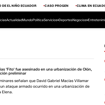
 DE EL NIÑO ECUADOR
CASO PROGEN
CLIMA EN ECUAD
icias
Actualidad
Mundo
Política
Servicios
Deportes
Negocios
Entretenim
as 'Fito' fue asesinado en una urbanización de Olón,
ción preliminar
iminares señalan que David Gabriel Macías Villamar
 un ataque armado ocurrido en una urbanización de
a Elena.