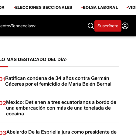
OR
ELECCIONES SECCIONALES
BOLSA LABORAL
VI
iento
Tendencias
Suscríbete
LO MÁS DESTACADO DEL DÍA
Ratifican condena de 34 años contra Germán
01
Cáceres por el femicidio de María Belén Bernal
Mexico: Detienen a tres ecuatorianos a bordo de
02
una embarcación con más de una tonelada de
cocaína
Abelardo De la Espriella jura como presidente de
03