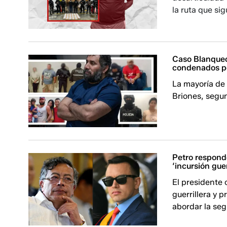
la ruta que si
Caso Blanqueo 
condenados po
La mayoría de
Briones, segun
Petro respond
‘incursión guer
El presidente
guerrillera y 
abordar la seg