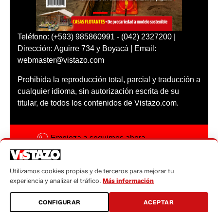
Teléfono: (+593) 985860991 - (042) 2327200 |
Dirección: Aguirre 734 y Boyacá | Email:
webmaster@vistazo.com
Prohibida la reproducción total, parcial y traducción a
cualquier idioma, sin autorización escrita de su
titular, de todos los contenidos de Vistazo.com.
Empieza a seguirnos ahora
Activar notificaciones
Utilizamos cookies propias y de terceros para mejorar tu
Código ética
experiencia y analizar el tráfico.
Más información
Sugerencias a:
CONFIGURAR
ACEPTAR
sugerencias@vistazo.com