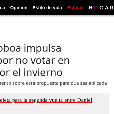
H
O
G
A
R
ica
Opinión
Estilo de vida
Estadio
oboa impulsa
por no votar en
or el invierno
mentó sobre esta propuesta para que sea aplicada
leta para la segunda vuelta entre Daniel