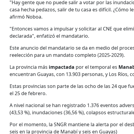
"Hay gente que no puede salir a votar por las inundacio
casa hecha pedazos, salir de tu casa es difícil. ¿Cómo
afirmó Noboa.
"Entonces vamos a impulsar y solicitar al CNE que elim
declarada", enfatizó el mandatario.
Este anuncio del mandatario se da en medio del proces
reelección para un mandato completo (2025-2029).
La provincia más
impactada
por el temporal es
Manab
encuentran Guayas, con 13.903 personas, y Los Ríos, c
Estas provincias son parte de las ocho de las 24 que f
el 25 de febrero.
A nivel nacional se han registrado 1.376 eventos advers
(43,53 %), inundaciones (36,56 %), colapsos estructural
Por el momento, la SNGR mantiene la alerta por el desb
seis en la provincia de Manabí y seis en Guayas)