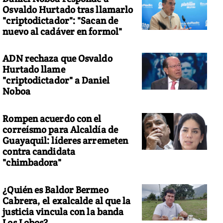
Osvaldo Hurtado tras llamarlo
"criptodictador": "Sacan de
nuevo al cadáver en formol"
ADN rechaza que Osvaldo
Hurtado llame
"criptodictador" a Daniel
Noboa
Rompen acuerdo con el
correísmo para Alcaldía de
Guayaquil: líderes arremeten
contra candidata
"chimbadora"
¿Quién es Baldor Bermeo
Cabrera, el exalcalde al que la
justicia vincula con la banda
Los Lobos?