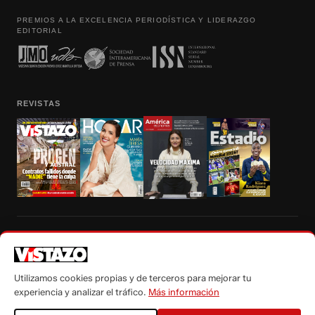
PREMIOS A LA EXCELENCIA PERIODÍSTICA Y LIDERAZGO
EDITORIAL
REVISTAS
Prohibida la reproducción total, parcial y traducción a cualquier idioma, sin
autorización escrita de su titular, de todos los contenidos de Vistazo.com.
Utilizamos cookies propias y de terceros para mejorar tu
experiencia y analizar el tráfico.
Más información